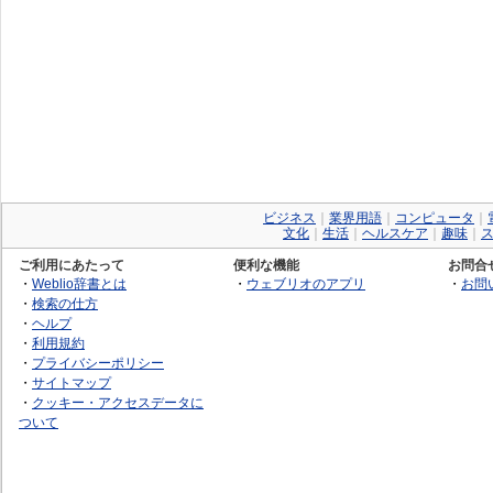
ビジネス
｜
業界用語
｜
コンピュータ
｜
文化
｜
生活
｜
ヘルスケア
｜
趣味
｜
ご利用にあたって
便利な機能
お問合
・
Weblio辞書とは
・
ウェブリオのアプリ
・
お問
・
検索の仕方
・
ヘルプ
・
利用規約
・
プライバシーポリシー
・
サイトマップ
・
クッキー・アクセスデータに
ついて