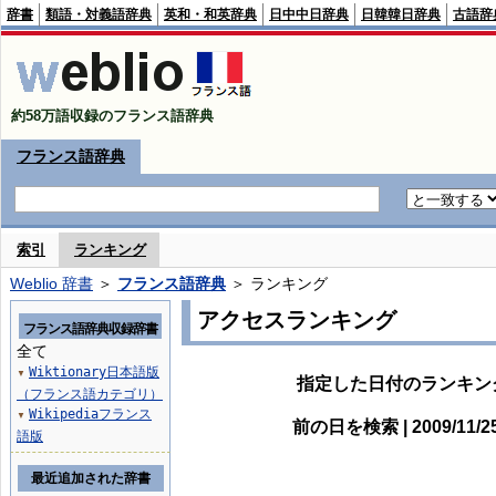
辞書
類語・対義語辞典
英和・和英辞典
日中中日辞典
日韓韓日辞典
古語辞
約58万語収録のフランス語辞典
フランス語辞典
索引
ランキング
Weblio 辞書
＞
フランス語辞典
＞ ランキング
アクセスランキング
フランス語辞典収録辞書
全て
Wiktionary日本語版
▼
指定した日付のランキン
（フランス語カテゴリ）
Wikipediaフランス
▼
前の日を検索 | 2009/11/
語版
最近追加された辞書