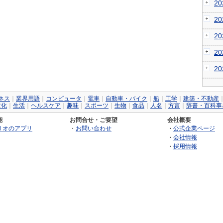
2
2
2
2
2
ネス
｜
業界用語
｜
コンピュータ
｜
電車
｜
自動車・バイク
｜
船
｜
工学
｜
建築・不動産
文化
｜
生活
｜
ヘルスケア
｜
趣味
｜
スポーツ
｜
生物
｜
食品
｜
人名
｜
方言
｜
辞書・百科事
能
お問合せ・ご要望
会社概要
リオのアプリ
・
お問い合わせ
・
公式企業ページ
・
会社情報
・
採用情報