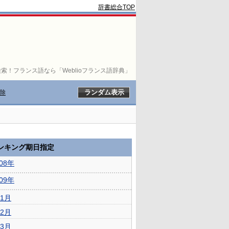
辞書総合TOP
索！フランス語なら「Weblioフランス語辞典」
除
ランキング期日指定
008年
009年
1月
2月
3月