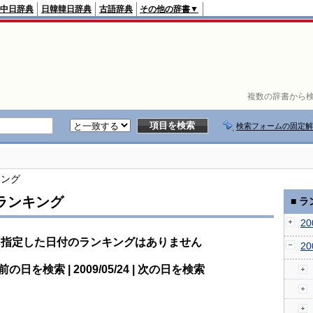
中日辞典
日韓韓日辞典
古語辞典
その他の辞書▼
複数の辞書から検
検索フォームの固定解
キング
ランキング
■ 
2
指定した日付のランキングはありません
2
前の日を検索 | 2009/05/24 | 次の日を検索