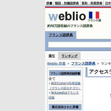
辞書
類語・対義語辞典
英和・和英辞典
日中
約58万語収録のフランス語辞典
フランス語辞典
索引
ランキング
Weblio 辞書
＞
フランス語辞典
＞ ラン
アクセス
フランス語辞典収録辞書
全て
Wiktionary日本語版
▼
（フランス語カテゴリ）
Wikipediaフランス
▼
語版
最近追加された辞書