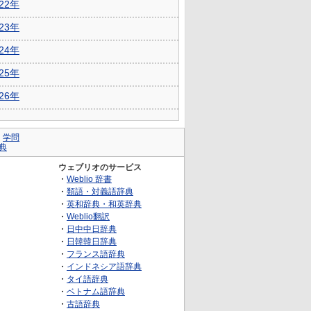
022年
023年
024年
025年
026年
｜
学問
典
ウェブリオのサービス
・
Weblio 辞書
・
類語・対義語辞典
・
英和辞典・和英辞典
・
Weblio翻訳
・
日中中日辞典
・
日韓韓日辞典
・
フランス語辞典
・
インドネシア語辞典
・
タイ語辞典
・
ベトナム語辞典
・
古語辞典