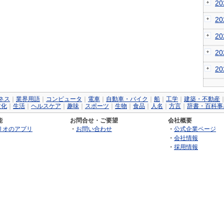
2
2
2
2
2
ネス
｜
業界用語
｜
コンピュータ
｜
電車
｜
自動車・バイク
｜
船
｜
工学
｜
建築・不動産
文化
｜
生活
｜
ヘルスケア
｜
趣味
｜
スポーツ
｜
生物
｜
食品
｜
人名
｜
方言
｜
辞書・百科事
能
お問合せ・ご要望
会社概要
リオのアプリ
・
お問い合わせ
・
公式企業ページ
・
会社情報
・
採用情報