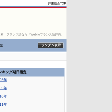
辞書総合TOP
索！フランス語なら「Weblioフランス語辞典」
除
ランキング期日指定
008年
009年
010年
011年