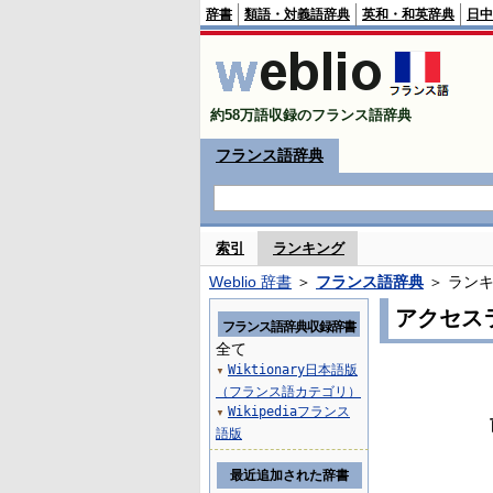
辞書
類語・対義語辞典
英和・和英辞典
日中
約58万語収録のフランス語辞典
フランス語辞典
索引
ランキング
Weblio 辞書
＞
フランス語辞典
＞ ラン
アクセス
フランス語辞典収録辞書
全て
Wiktionary日本語版
▼
（フランス語カテゴリ）
Wikipediaフランス
▼
語版
最近追加された辞書