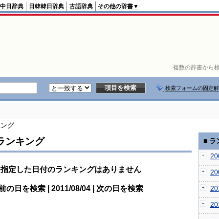
中日辞典
日韓韓日辞典
古語辞典
その他の辞書▼
複数の辞書から検
検索フォームの固定解
キング
ランキング
■ 
2
指定した日付のランキングはありません
2
前の日を検索 | 2011/08/04 | 次の日を検索
2
2