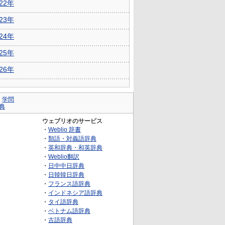
022年
023年
024年
025年
026年
｜
学問
典
ウェブリオのサービス
・
Weblio 辞書
・
類語・対義語辞典
・
英和辞典・和英辞典
・
Weblio翻訳
・
日中中日辞典
・
日韓韓日辞典
・
フランス語辞典
・
インドネシア語辞典
・
タイ語辞典
・
ベトナム語辞典
・
古語辞典