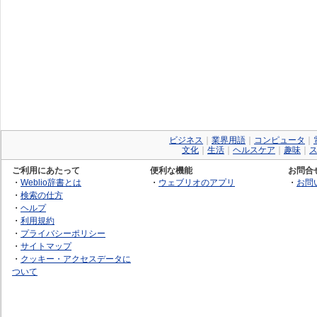
ビジネス
｜
業界用語
｜
コンピュータ
｜
文化
｜
生活
｜
ヘルスケア
｜
趣味
｜
ご利用にあたって
便利な機能
お問合
・
Weblio辞書とは
・
ウェブリオのアプリ
・
お問
・
検索の仕方
・
ヘルプ
・
利用規約
・
プライバシーポリシー
・
サイトマップ
・
クッキー・アクセスデータに
ついて