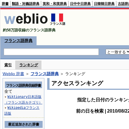
辞書
類語・対義語辞典
英和・和英辞典
日中中日辞典
日韓韓日辞典
古語辞
約58万語収録のフランス語辞典
フランス語辞典
索引
ランキング
Weblio 辞書
＞
フランス語辞典
＞ ランキング
アクセスランキング
フランス語辞典収録辞書
全て
Wiktionary日本語版
▼
指定した日付のランキン
（フランス語カテゴリ）
Wikipediaフランス
▼
前の日を検索 | 2010/08/
語版
最近追加された辞書