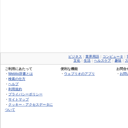
ビジネス
｜
業界用語
｜
コンピュータ
｜
文化
｜
生活
｜
ヘルスケア
｜
趣味
｜
ご利用にあたって
便利な機能
お問合
・
Weblio辞書とは
・
ウェブリオのアプリ
・
お問
・
検索の仕方
・
ヘルプ
・
利用規約
・
プライバシーポリシー
・
サイトマップ
・
クッキー・アクセスデータに
ついて