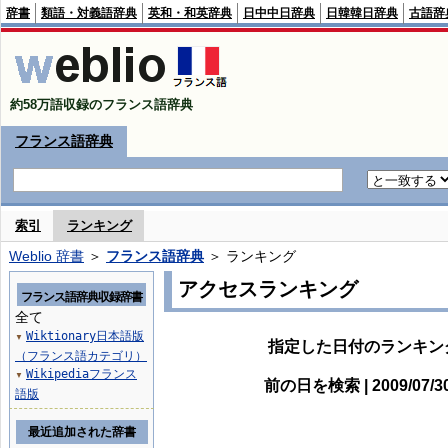
辞書
類語・対義語辞典
英和・和英辞典
日中中日辞典
日韓韓日辞典
古語辞
約58万語収録のフランス語辞典
フランス語辞典
索引
ランキング
Weblio 辞書
＞
フランス語辞典
＞ ランキング
アクセスランキング
フランス語辞典収録辞書
全て
Wiktionary日本語版
▼
指定した日付のランキン
（フランス語カテゴリ）
Wikipediaフランス
▼
前の日を検索 | 2009/07/
語版
最近追加された辞書