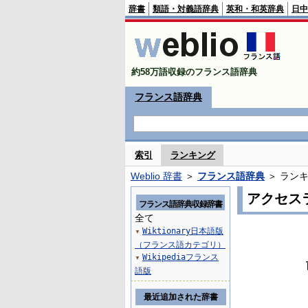
辞書
類語・対義語辞典
英和・和英辞典
日中
約58万語収録のフランス語辞典
フランス語辞典
索引
ランキング
Weblio 辞書
＞
フランス語辞典
＞ ラン
アクセス
フランス語辞典収録辞書
全て
Wiktionary日本語版
▼
（フランス語カテゴリ）
Wikipediaフランス
▼
語版
最近追加された辞書