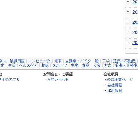
2
2
2
2
2
ネス
｜
業界用語
｜
コンピュータ
｜
電車
｜
自動車・バイク
｜
船
｜
工学
｜
建築・不動産
文化
｜
生活
｜
ヘルスケア
｜
趣味
｜
スポーツ
｜
生物
｜
食品
｜
人名
｜
方言
｜
辞書・百科事
能
お問合せ・ご要望
会社概要
リオのアプリ
・
お問い合わせ
・
公式企業ページ
・
会社情報
・
採用情報