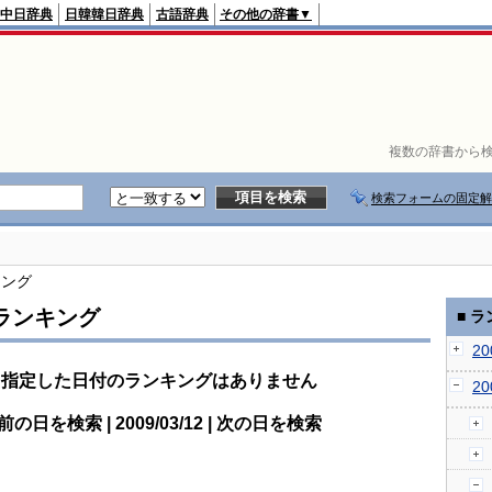
中日辞典
日韓韓日辞典
古語辞典
その他の辞書▼
複数の辞書から検
検索フォームの固定解
キング
ランキング
■ 
2
指定した日付のランキングはありません
2
前の日を検索 | 2009/03/12 | 次の日を検索