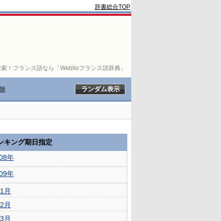
辞書総合TOP
索！フランス語なら「Weblioフランス語辞典」
除
ランキング期日指定
008年
009年
1月
2月
3月