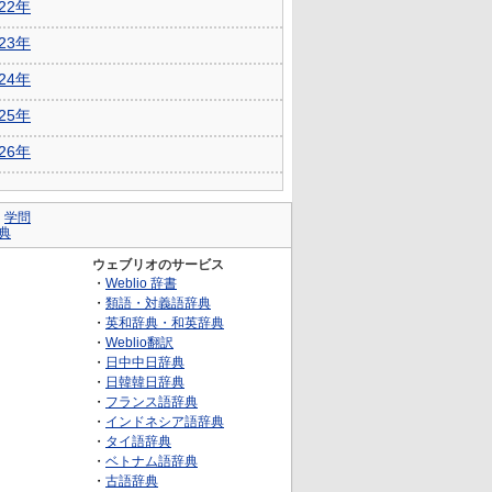
022年
023年
024年
025年
026年
｜
学問
典
ウェブリオのサービス
・
Weblio 辞書
・
類語・対義語辞典
・
英和辞典・和英辞典
・
Weblio翻訳
・
日中中日辞典
・
日韓韓日辞典
・
フランス語辞典
・
インドネシア語辞典
・
タイ語辞典
・
ベトナム語辞典
・
古語辞典