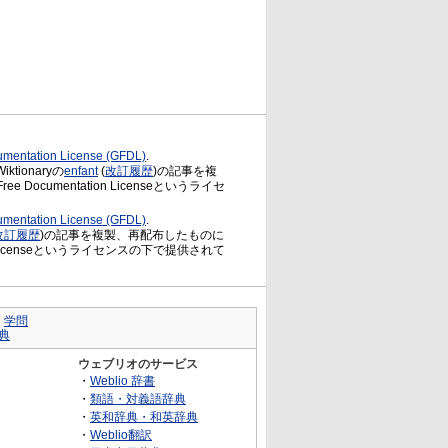
mentation License (GFDL)
.
ionaryの
enfant
(
改訂履歴
)の記事を複
ree Documentation Licenseというライセ
mentation License (GFDL)
.
改訂履歴
)の記事を複製、再配布したものに
ntation Licenseというライセンスの下で提供されて
｜
学問
典
ウェブリオのサービス
・
Weblio 辞書
・
類語・対義語辞典
・
英和辞典・和英辞典
・
Weblio翻訳