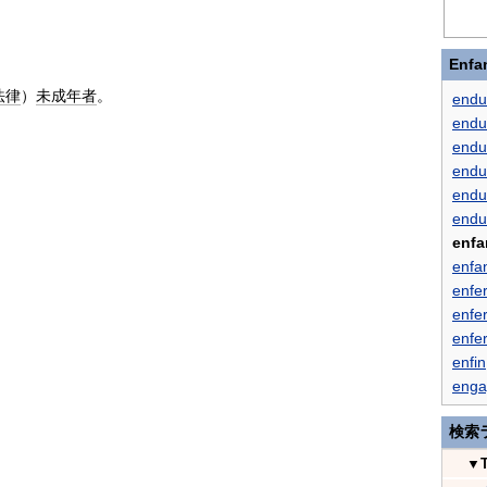
Enf
法律
）
未成年者
。
endu
endu
endu
endu
endu
endu
enfa
enfan
enfe
enfe
enfe
enfin
enga
検索
▼