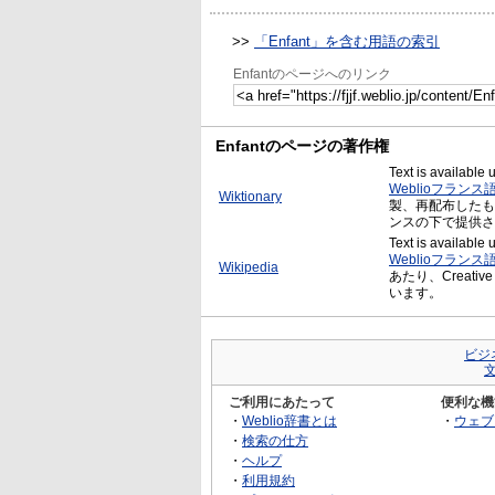
>>
「Enfant」を含む用語の索引
Enfantのページへのリンク
Enfantのページの著作権
Text is available
Weblioフランス
Wiktionary
製、再配布したものにあた
ンスの下で提供さ
Text is available
Weblioフランス
Wikipedia
あたり、Creative
います。
ビジ
ご利用にあたって
便利な機
・
Weblio辞書とは
・
ウェブ
・
検索の仕方
・
ヘルプ
・
利用規約