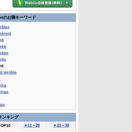
antのお隣キーワード
râtes
rèrent
ré
rée
rées
rés
nt
t terrible
r
rma
rmas
ge
ランキング
▼
11～20
▼
21～30
TOP10