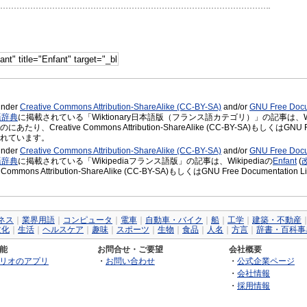
 under
Creative Commons Attribution-ShareAlike (CC-BY-SA)
and/or
GNU Free Docu
語辞典
に掲載されている「Wiktionary日本語版（フランス語カテゴリ）」の記事は、Wikt
り、Creative Commons Attribution-ShareAlike (CC-BY-SA)もしくはGNU F
れています。
 under
Creative Commons Attribution-ShareAlike (CC-BY-SA)
and/or
GNU Free Docu
語辞典
に掲載されている「Wikipediaフランス語版」の記事は、Wikipediaの
Enfant
(
 Commons Attribution-ShareAlike (CC-BY-SA)もしくはGNU Free Docume
ネス
｜
業界用語
｜
コンピュータ
｜
電車
｜
自動車・バイク
｜
船
｜
工学
｜
建築・不動産
文化
｜
生活
｜
ヘルスケア
｜
趣味
｜
スポーツ
｜
生物
｜
食品
｜
人名
｜
方言
｜
辞書・百科事
能
お問合せ・ご要望
会社概要
リオのアプリ
・
お問い合わせ
・
公式企業ページ
・
会社情報
・
採用情報