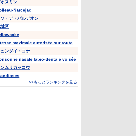
ゲオスミン
oileau-Narcejac
ケソ・デ・バルデオン
相城区
ellowcake
itesse maximale autorisée sur route
ヒュンダイ・コナ
onsonne nasale labio-dentale voisée
カンムリカッコウ
randioses
>>もっとランキングを見る