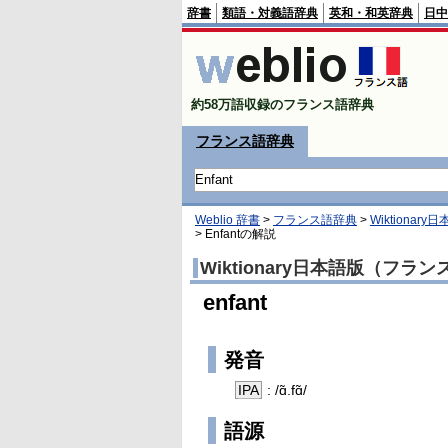
辞書
類語・対義語辞典
英和・和英辞典
日中
約58万語収録のフランス語辞典
フランス語辞典
Weblio 辞書
>
フランス語辞典
>
Wiktiona
>
Enfant
の解説
Wiktionary日本語版（フラ
enfant
発音
IPA
: /ɑ̃.fɑ̃/
語源