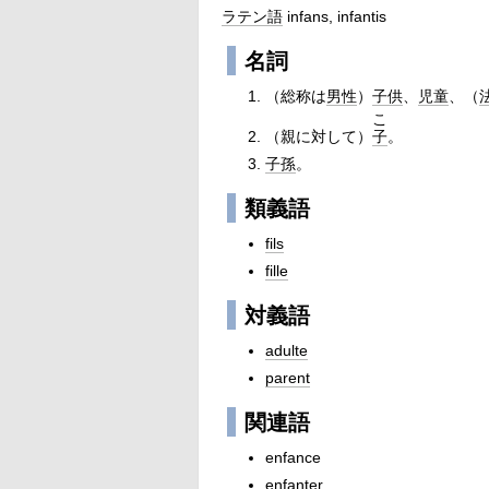
ラテン語
infans, infantis
名詞
（総称は
男性
）
子供
、
児童
、（
こ
（親に対して）
子
。
子孫
。
類義語
fils
fille
対義語
adulte
parent
関連語
enfance
enfanter