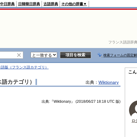
中日辞典
日韓韓日辞典
古語辞典
その他の辞書▼
フランス語語辞
検索フォームの固定解
ry日本語版（フランス語カテゴリ）
こん
ンス語カテゴリ）
出典：
Wiktionary
出典:『Wiktionary』 (2018/06/27 18:18 UTC 版)
ロ