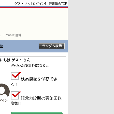
ゲスト
さん [
ログイン
] |
辞書総合TOP
典：
Enfantの意味
除
にちは ゲスト さん
Weblio会員
(無料)
になると
検索履歴を保存でき
る！
語彙力診断の実施回数
グイン
増加！