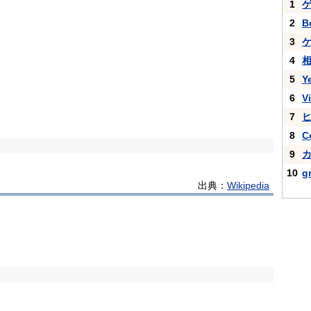
1
2
B
3
4
5
Y
6
V
7
8
C
9
10
g
出典：
Wikipedia