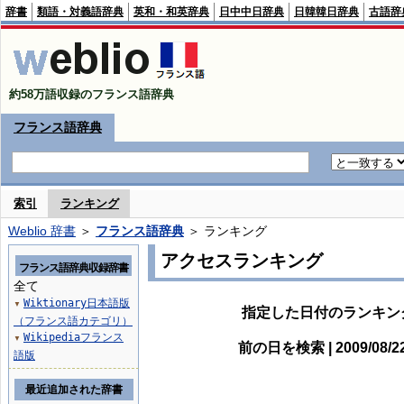
辞書
類語・対義語辞典
英和・和英辞典
日中中日辞典
日韓韓日辞典
古語辞
約58万語収録のフランス語辞典
フランス語辞典
索引
ランキング
Weblio 辞書
＞
フランス語辞典
＞ ランキング
アクセスランキング
フランス語辞典収録辞書
全て
Wiktionary日本語版
▼
指定した日付のランキン
（フランス語カテゴリ）
Wikipediaフランス
▼
前の日を検索 | 2009/08/
語版
最近追加された辞書