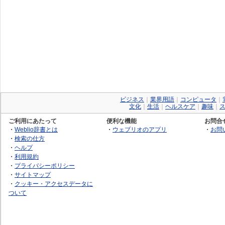
ビジネス
｜
業界用語
｜
コンピュータ
｜
文化
｜
生活
｜
ヘルスケア
｜
趣味
｜
ご利用にあたって
便利な機能
お問合
・
Weblio辞書とは
・
ウェブリオのアプリ
・
お問
・
検索の仕方
・
ヘルプ
・
利用規約
・
プライバシーポリシー
・
サイトマップ
・
クッキー・アクセスデータに
ついて