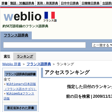
辞書
類語・対義語辞典
英和・和英辞典
日中中日辞典
日韓韓日辞典
古語辞
約58万語収録のフランス語辞典
フランス語辞典
索引
ランキング
Weblio 辞書
＞
フランス語辞典
＞ ランキング
アクセスランキング
フランス語辞典収録辞書
全て
Wiktionary日本語版
▼
指定した日付のランキン
（フランス語カテゴリ）
Wikipediaフランス
▼
前の日を検索 | 2009/11/
語版
最近追加された辞書