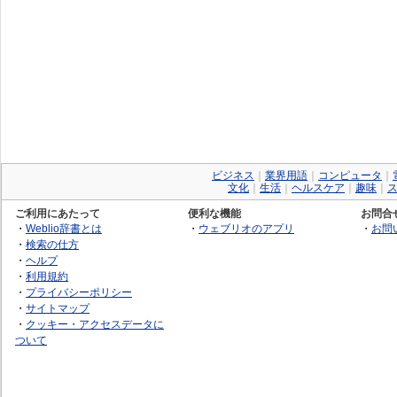
ビジネス
｜
業界用語
｜
コンピュータ
｜
文化
｜
生活
｜
ヘルスケア
｜
趣味
｜
ご利用にあたって
便利な機能
お問合
・
Weblio辞書とは
・
ウェブリオのアプリ
・
お問
・
検索の仕方
・
ヘルプ
・
利用規約
・
プライバシーポリシー
・
サイトマップ
・
クッキー・アクセスデータに
ついて