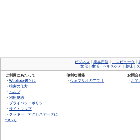
ビジネス
｜
業界用語
｜
コンピュータ
｜
文化
｜
生活
｜
ヘルスケア
｜
趣味
｜
ご利用にあたって
便利な機能
お問合
・
Weblio辞書とは
・
ウェブリオのアプリ
・
お問
・
検索の仕方
・
ヘルプ
・
利用規約
・
プライバシーポリシー
・
サイトマップ
・
クッキー・アクセスデータに
ついて