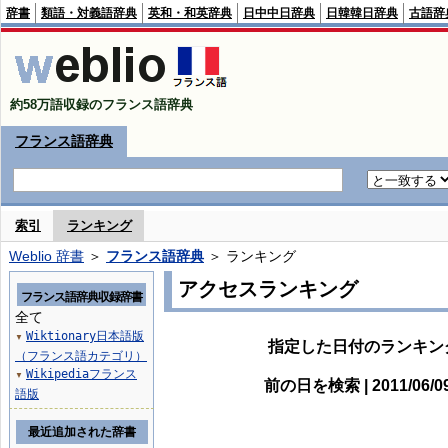
辞書
類語・対義語辞典
英和・和英辞典
日中中日辞典
日韓韓日辞典
古語辞
約58万語収録のフランス語辞典
フランス語辞典
索引
ランキング
Weblio 辞書
＞
フランス語辞典
＞ ランキング
アクセスランキング
フランス語辞典収録辞書
全て
Wiktionary日本語版
▼
指定した日付のランキン
（フランス語カテゴリ）
Wikipediaフランス
▼
前の日を検索 | 2011/06/
語版
最近追加された辞書