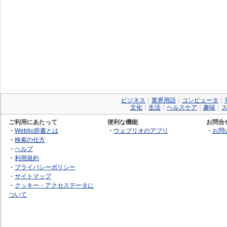
ビジネス
｜
業界用語
｜
コンピュータ
｜
文化
｜
生活
｜
ヘルスケア
｜
趣味
｜
ご利用にあたって
便利な機能
お問合
・
Weblio辞書とは
・
ウェブリオのアプリ
・
お問
・
検索の仕方
・
ヘルプ
・
利用規約
・
プライバシーポリシー
・
サイトマップ
・
クッキー・アクセスデータに
ついて