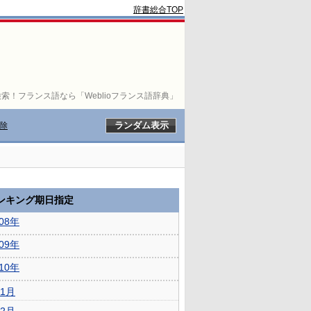
辞書総合TOP
索！フランス語なら「Weblioフランス語辞典」
除
ランキング期日指定
008年
009年
010年
1月