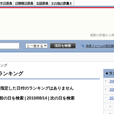
中日辞典
日韓韓日辞典
古語辞典
その他の辞書▼
複数の辞書から検
検索フォームの固定解
キング
ランキング
■ 
2
指定した日付のランキングはありません
2
前の日を検索 | 2010/08/14 | 次の日を検索
2