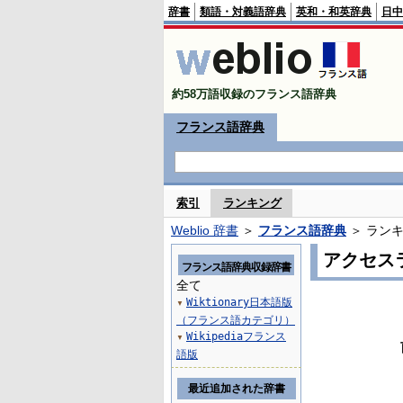
辞書
類語・対義語辞典
英和・和英辞典
日中
約58万語収録のフランス語辞典
フランス語辞典
索引
ランキング
Weblio 辞書
＞
フランス語辞典
＞ ラン
アクセス
フランス語辞典収録辞書
全て
Wiktionary日本語版
▼
（フランス語カテゴリ）
Wikipediaフランス
▼
語版
最近追加された辞書