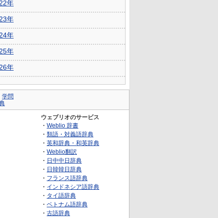
022年
023年
024年
025年
026年
｜
学問
典
ウェブリオのサービス
・
Weblio 辞書
・
類語・対義語辞典
・
英和辞典・和英辞典
・
Weblio翻訳
・
日中中日辞典
・
日韓韓日辞典
・
フランス語辞典
・
インドネシア語辞典
・
タイ語辞典
・
ベトナム語辞典
・
古語辞典