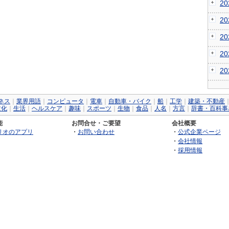
2
2
2
2
2
ネス
｜
業界用語
｜
コンピュータ
｜
電車
｜
自動車・バイク
｜
船
｜
工学
｜
建築・不動産
文化
｜
生活
｜
ヘルスケア
｜
趣味
｜
スポーツ
｜
生物
｜
食品
｜
人名
｜
方言
｜
辞書・百科事
能
お問合せ・ご要望
会社概要
リオのアプリ
・
お問い合わせ
・
公式企業ページ
・
会社情報
・
採用情報