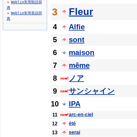
Weblio実用類語辞
▼
典
Fleur
3
Weblio実用英語辞
▼
典
4
Alfie
5
sont
6
maison
7
même
8
ノア
9
サンシャイン
10
IPA
arc-en-ciel
11
été
12
serai
13