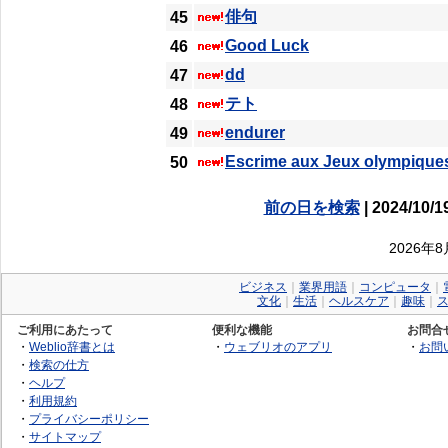
俳句
45
Good Luck
46
dd
47
テト
48
endurer
49
Escrime aux Jeux olympiques
50
前の日を検索
| 2024/10/1
2026年
ビジネス
｜
業界用語
｜
コンピュータ
｜
文化
｜
生活
｜
ヘルスケア
｜
趣味
｜
ご利用にあたって
便利な機能
お問合
・
Weblio辞書とは
・
ウェブリオのアプリ
・
お問
・
検索の仕方
・
ヘルプ
・
利用規約
・
プライバシーポリシー
・
サイトマップ