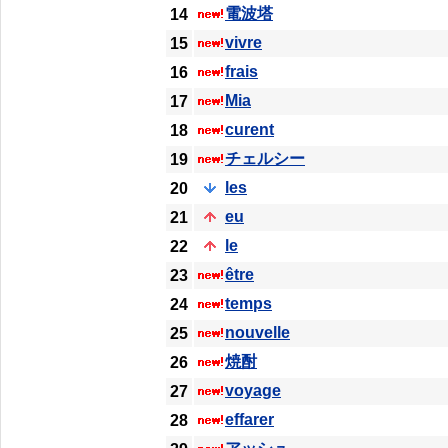
電波塔
14
vivre
15
frais
16
Mia
17
curent
18
チェルシー
19
les
20
eu
21
le
22
être
23
temps
24
nouvelle
25
焼酎
26
voyage
27
effarer
28