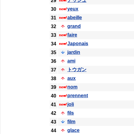
アッシュ
29
yeux
30
abeille
31
grand
32
faire
33
Japonais
34
jardin
35
ami
36
トウガン
37
aux
38
nom
39
prennent
40
joli
41
fils
42
film
43
glace
44