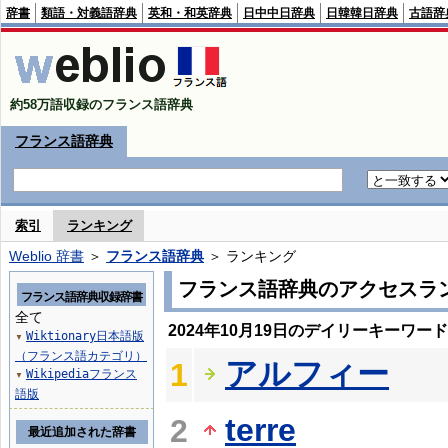
辞書
類語・対義語辞典
英和・和英辞典
日中中日辞典
日韓韓日辞典
古語辞
約58万語収録のフランス語辞典
フランス語辞典
索引
ランキング
Weblio 辞書
＞
フランス語辞典
＞ ランキング
フランス語辞典のアクセスラ
フランス語辞典収録辞書
全て
2024年10月19日のデイリーキーワー
Wiktionary日本語版
▼
（フランス語カテゴリ）
アルフィー
1
Wikipediaフランス
▼
語版
terre
2
最近追加された辞書