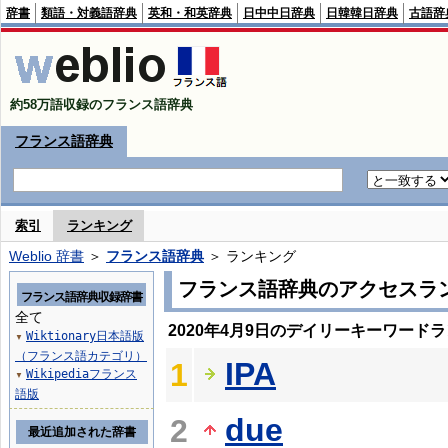
辞書
類語・対義語辞典
英和・和英辞典
日中中日辞典
日韓韓日辞典
古語辞
約58万語収録のフランス語辞典
フランス語辞典
索引
ランキング
Weblio 辞書
＞
フランス語辞典
＞ ランキング
フランス語辞典のアクセスラ
フランス語辞典収録辞書
全て
2020年4月9日のデイリーキーワード
Wiktionary日本語版
▼
（フランス語カテゴリ）
IPA
1
Wikipediaフランス
▼
語版
due
2
最近追加された辞書