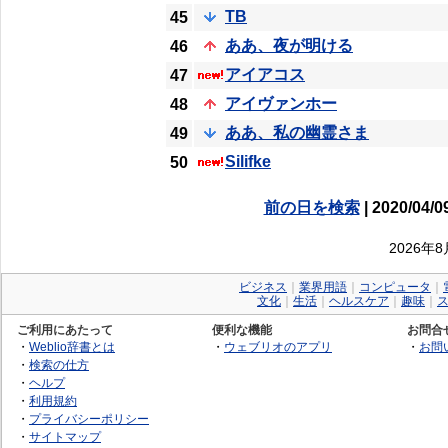
TB
45
ああ、夜が明ける
46
アイアコス
47
アイヴァンホー
48
ああ、私の幽霊さま
49
Silifke
50
前の日を検索
| 2020/04/0
2026年
ビジネス
｜
業界用語
｜
コンピュータ
｜
文化
｜
生活
｜
ヘルスケア
｜
趣味
｜
ご利用にあたって
便利な機能
お問合
・
Weblio辞書とは
・
ウェブリオのアプリ
・
お問
・
検索の仕方
・
ヘルプ
・
利用規約
・
プライバシーポリシー
・
サイトマップ