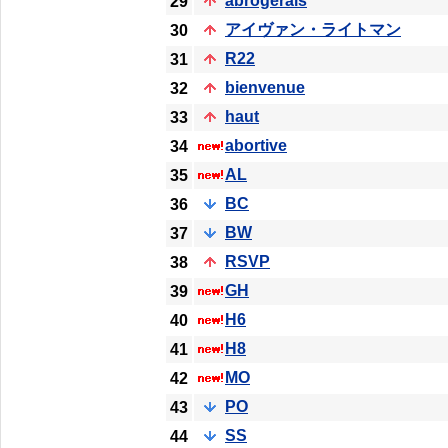
abrogerais
29
アイヴァン・ライトマン
30
R22
31
bienvenue
32
haut
33
abortive
34
AL
35
BC
36
BW
37
RSVP
38
GH
39
H6
40
H8
41
MO
42
PO
43
SS
44