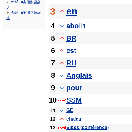
Weblio実用類語辞
▼
典
en
3
Weblio実用英語辞
▼
典
4
abolit
5
BR
6
est
7
RU
8
Anglais
9
pour
10
SSM
GE
11
chaleur
12
Sibos (conférence)
13