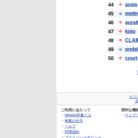
avais
44
mettr
45
aurai
46
koto
47
CLAI
48
ondel
49
court
50
ビジ
ご利用にあたって
便利な機
・
Weblio辞書とは
・
ウェブ
・
検索の仕方
・
ヘルプ
・
利用規約
・
プライバシーポリシー