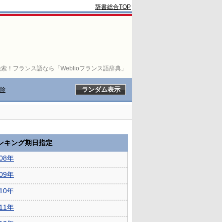
辞書総合TOP
索！フランス語なら「Weblioフランス語辞典」
除
ランキング期日指定
008年
009年
010年
011年