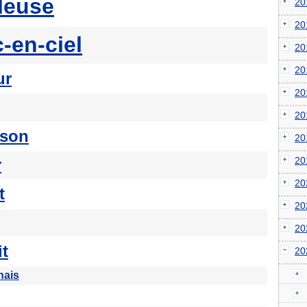
leuse
2
2
c-en-ciel
2
2
ur
2
2
son
2
2
r
2
t
2
2
it
2
nais