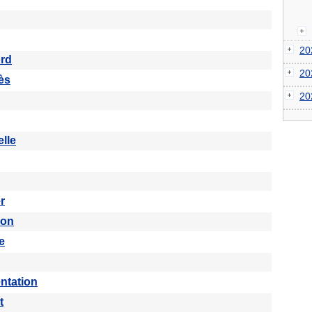
2
ord
2
ès
2
lle
r
son
e
ntation
t