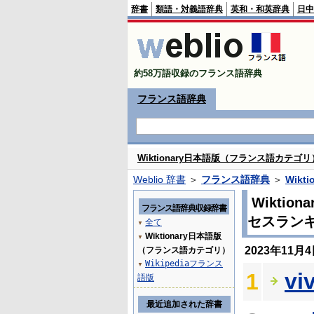
辞書
類語・対義語辞典
英和・和英辞典
日中
約58万語収録のフランス語辞典
フランス語辞典
Wiktionary日本語版（フランス語カテゴリ
Weblio 辞書
＞
フランス語辞典
＞
Wik
Wikti
フランス語辞典収録辞書
セスラン
全て
▼
Wiktionary日本語版
▼
2023年11
（フランス語カテゴリ）
Wikipediaフランス
▼
vi
1
語版
最近追加された辞書