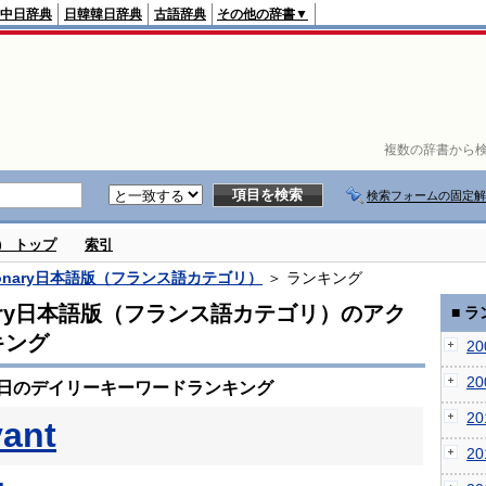
中日辞典
日韓韓日辞典
古語辞典
その他の辞書▼
複数の辞書から検
検索フォームの固定解
） トップ
索引
tionary日本語版（フランス語カテゴリ）
＞ ランキング
onary日本語版（フランス語カテゴリ）のアク
■ 
キング
2
2
月4日のデイリーキーワードランキング
2
vant
2