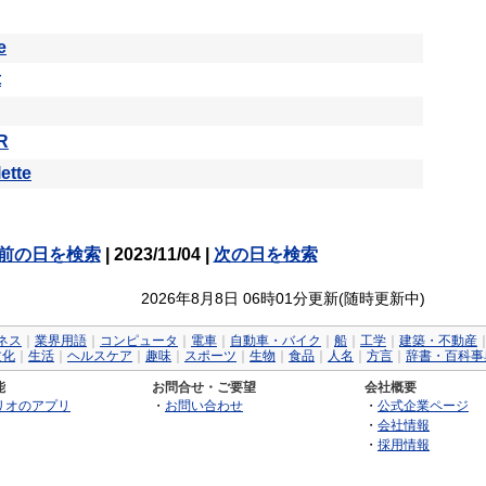
e
t
R
ette
前の日を検索
| 2023/11/04 |
次の日を検索
2026年8月8日 06時01分更新(随時更新中)
ネス
｜
業界用語
｜
コンピュータ
｜
電車
｜
自動車・バイク
｜
船
｜
工学
｜
建築・不動産
文化
｜
生活
｜
ヘルスケア
｜
趣味
｜
スポーツ
｜
生物
｜
食品
｜
人名
｜
方言
｜
辞書・百科事
能
お問合せ・ご要望
会社概要
リオのアプリ
・
お問い合わせ
・
公式企業ページ
・
会社情報
・
採用情報