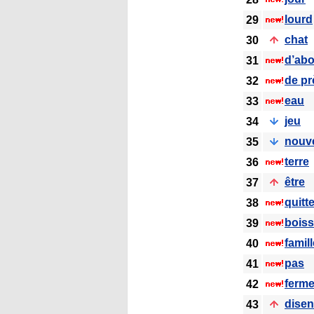
lourd
29
chat
30
d’ab
31
de pr
32
eau
33
jeu
34
nouve
35
terre
36
être
37
quitte
38
bois
39
famill
40
pas
41
ferme
42
disen
43