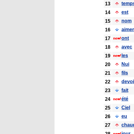
temp
13
est
14
nom
15
aimer
16
ont
17
avec
18
les
19
Nui
20
fils
21
devoi
22
fait
23
été
24
Ciel
25
eu
26
chau
27
jour
28