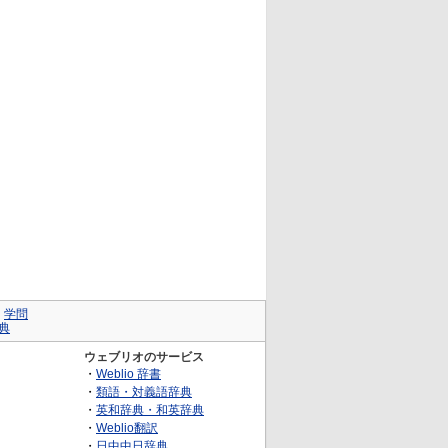
｜
学問
典
ウェブリオのサービス
・
Weblio 辞書
・
類語・対義語辞典
・
英和辞典・和英辞典
・
Weblio翻訳
・
日中中日辞典