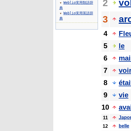
vo
2
Weblio実用類語辞
▼
典
Weblio実用英語辞
▼
ar
3
典
4
Fle
5
le
6
mai
7
voi
8
étai
9
vie
10
ava
Japo
11
belle
12