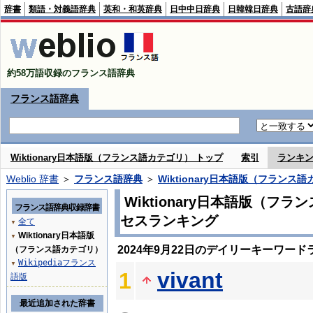
辞書
類語・対義語辞典
英和・和英辞典
日中中日辞典
日韓韓日辞典
古語辞
約58万語収録のフランス語辞典
フランス語辞典
Wiktionary日本語版（フランス語カテゴリ） トップ
索引
ランキ
Weblio 辞書
＞
フランス語辞典
＞
Wiktionary日本語版（フランス
Wiktionary日本語版（フ
フランス語辞典収録辞書
セスランキング
全て
▼
Wiktionary日本語版
▼
2024年9月22日のデイリーキーワード
（フランス語カテゴリ）
Wikipediaフランス
▼
vivant
1
語版
最近追加された辞書