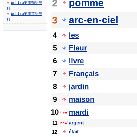
pomme
2
Weblio実用類語辞
▼
典
Weblio実用英語辞
▼
arc-en-ciel
3
典
4
les
5
Fleur
6
livre
7
Français
8
jardin
9
maison
10
mardi
argent
11
était
12