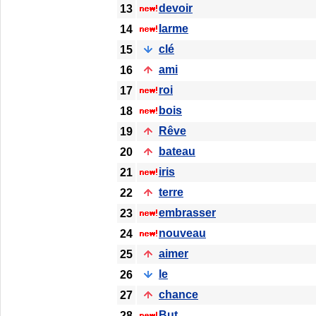
devoir
13
larme
14
clé
15
ami
16
roi
17
bois
18
Rêve
19
bateau
20
iris
21
terre
22
embrasser
23
nouveau
24
aimer
25
le
26
chance
27
But
28