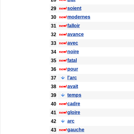
soient
29
modernes
30
falloir
31
avance
32
avec
33
noire
34
fatal
35
pour
36
l'arc
37
avait
38
temps
39
cadre
40
gloire
41
arc
42
gauche
43