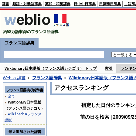
辞書
類語・対義語辞典
英和・和英辞典
日中中日辞典
日韓韓日辞典
古語辞
約58万語収録のフランス語辞典
フランス語辞典
Wiktionary日本語版（フランス語カテゴリ） トップ
索引
ランキ
Weblio 辞書
＞
フランス語辞典
＞
Wiktionary日本語版（フランス
アクセスランキング
フランス語辞典収録辞書
全て
▼
Wiktionary日本語版
▼
指定した日付のランキン
（フランス語カテゴリ）
Wikipediaフランス
▼
前の日を検索 | 2009/09/
語版
最近追加された辞書