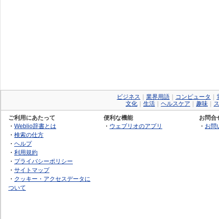
ビジネス
｜
業界用語
｜
コンピュータ
｜
文化
｜
生活
｜
ヘルスケア
｜
趣味
｜
ご利用にあたって
便利な機能
お問合
・
Weblio辞書とは
・
ウェブリオのアプリ
・
お問
・
検索の仕方
・
ヘルプ
・
利用規約
・
プライバシーポリシー
・
サイトマップ
・
クッキー・アクセスデータに
ついて