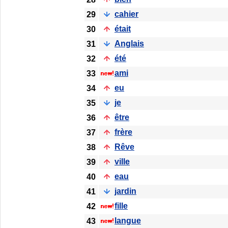
cahier
29
était
30
Anglais
31
été
32
ami
33
eu
34
je
35
être
36
frère
37
Rêve
38
ville
39
eau
40
jardin
41
fille
42
langue
43