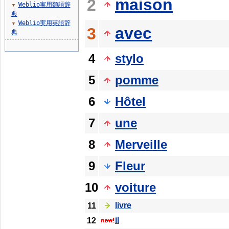
maison
2
Weblio実用類語辞
▼
典
Weblio実用英語辞
▼
avec
3
典
4
stylo
5
pomme
6
Hôtel
7
une
8
Merveille
9
Fleur
10
voiture
livre
11
il
12