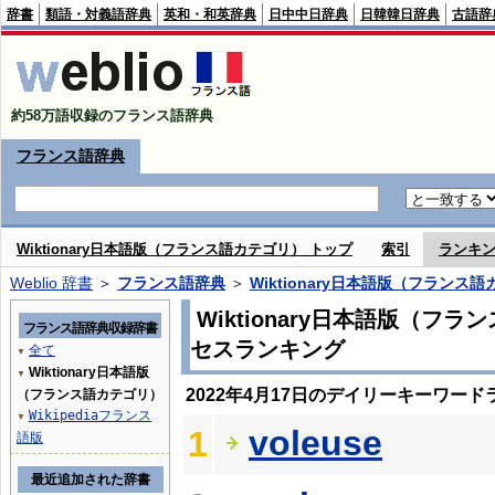
辞書
類語・対義語辞典
英和・和英辞典
日中中日辞典
日韓韓日辞典
古語辞
約58万語収録のフランス語辞典
フランス語辞典
Wiktionary日本語版（フランス語カテゴリ） トップ
索引
ランキ
Weblio 辞書
＞
フランス語辞典
＞
Wiktionary日本語版（フランス
Wiktionary日本語版（フ
フランス語辞典収録辞書
セスランキング
全て
▼
Wiktionary日本語版
▼
2022年4月17日のデイリーキーワード
（フランス語カテゴリ）
Wikipediaフランス
▼
voleuse
1
語版
最近追加された辞書