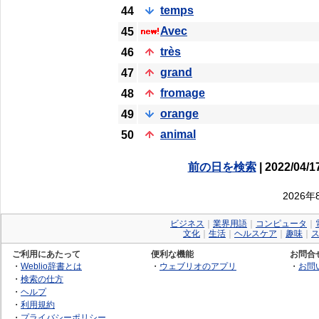
temps
44
Avec
45
très
46
grand
47
fromage
48
orange
49
animal
50
前の日を検索
| 2022/04/1
2026
ビジネス
｜
業界用語
｜
コンピュータ
｜
文化
｜
生活
｜
ヘルスケア
｜
趣味
｜
ご利用にあたって
便利な機能
お問合
・
Weblio辞書とは
・
ウェブリオのアプリ
・
お問
・
検索の仕方
・
ヘルプ
・
利用規約
・
プライバシーポリシー