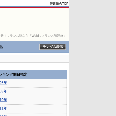
辞書総合TOP
索！フランス語なら「Weblioフランス語辞典」
除
ランキング期日指定
008年
009年
010年
011年