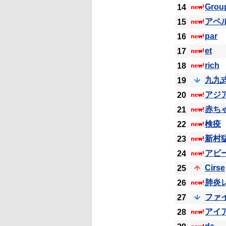
Group
14
アペ
15
par
16
et
17
rich
18
九九
19
アジ
20
赤ち
21
検疫
22
新村
23
アビ
24
Cirse
25
肺炎
26
ファ
27
アイ
28