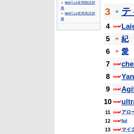
Weblio実用類語辞
▼
典
テ
3
Weblio実用英語辞
▼
典
4
Lai
5
紀
6
愛
7
che
8
Yan
9
Agi
10
ultr
アロ
11
tui
12
マイ
13