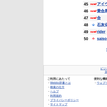
アイ
45
乗合
46
合
47
石灰
48
rider
49
sais
50
ビジ
ご利用にあたって
便利な機
・
Weblio辞書とは
・
ウェブ
・
検索の仕方
・
ヘルプ
・
利用規約
・
プライバシーポリシー
・
サイトマップ