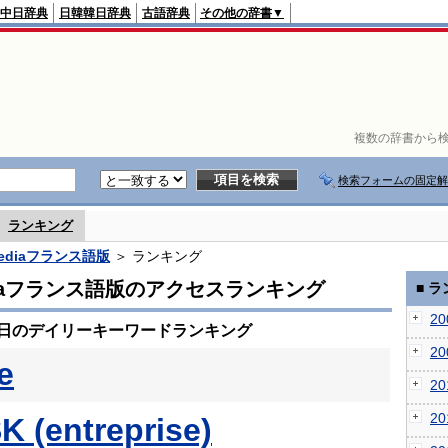
中日辞典
日韓韓日辞典
古語辞典
その他の辞書▼
複数の辞書から検
検索フォームの固定解
ランキング
pediaフランス語版
＞ ランキング
ediaフランス語版のアクセスランキング
■ 
2
10日のデイリーキーワードランキング
2
e
2
2
K (entreprise)