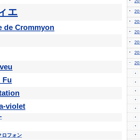
2
ィエ
2
2
e de Crommyon
2
2
2
2
veu
 Fu
tation
a-violet
ー
クロフォン