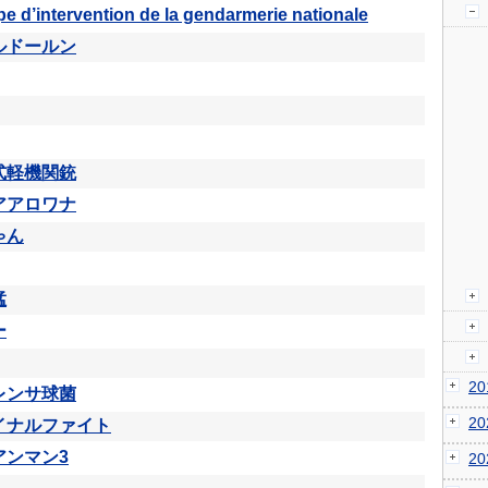
e d’intervention de la gendarmerie nationale
ルドールン
式軽機関銃
アアロワナ
ゃん
猛
ー
2
レンサ球菌
2
イナルファイト
アンマン3
2