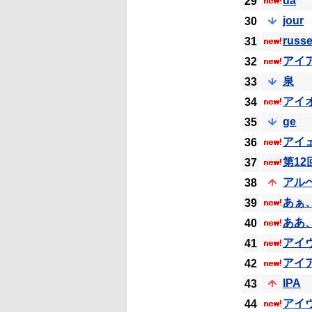
da
29
jour
30
russ
31
アイ
32
泉
33
アイ
34
ge
35
アイ
36
第1
37
アル
38
あぁ
39
ああ
40
アイ
41
アイ
42
IPA
43
アイ
44