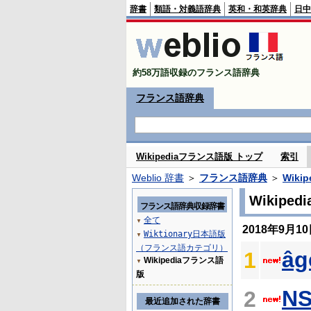
辞書
類語・対義語辞典
英和・和英辞典
日中
約58万語収録のフランス語辞典
フランス語辞典
Wikipediaフランス語版 トップ
索引
Weblio 辞書
＞
フランス語辞典
＞
Wiki
Wikip
フランス語辞典収録辞書
全て
▼
2018年9月
Wiktionary日本語版
▼
（フランス語カテゴリ）
âg
1
Wikipediaフランス語
▼
版
NS
2
最近追加された辞書