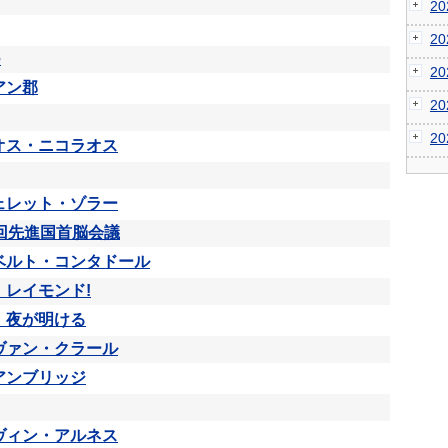
2
2
e
2
アン郡
2
2
オス・ニコラオス
ェレット・ゾラー
2回先進国首脳会議
ベルト・コンタドール
、レイモンド!
、夜が明ける
ヴァン・クラール
アンブリッジ
ヴィン・アルネス