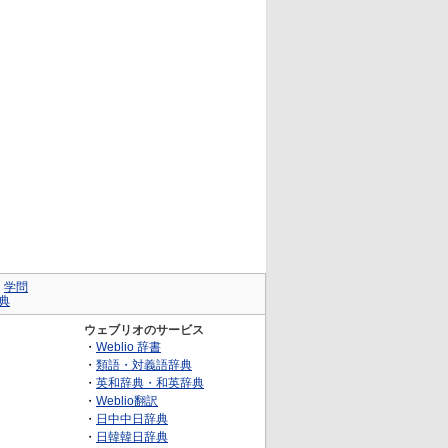
｜
学問
典
ウェブリオのサービス
・
Weblio 辞書
・
類語・対義語辞典
・
英和辞典・和英辞典
・
Weblio翻訳
・
日中中日辞典
・
日韓韓日辞典