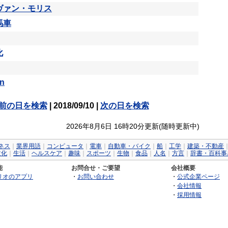
ヴァン・モリス
馬車
化
on
前の日を検索
| 2018/09/10 |
次の日を検索
2026年8月6日 16時20分更新(随時更新中)
ネス
｜
業界用語
｜
コンピュータ
｜
電車
｜
自動車・バイク
｜
船
｜
工学
｜
建築・不動産
文化
｜
生活
｜
ヘルスケア
｜
趣味
｜
スポーツ
｜
生物
｜
食品
｜
人名
｜
方言
｜
辞書・百科事
能
お問合せ・ご要望
会社概要
リオのアプリ
・
お問い合わせ
・
公式企業ページ
・
会社情報
・
採用情報