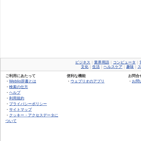
ビジネス
｜
業界用語
｜
コンピュータ
｜
文化
｜
生活
｜
ヘルスケア
｜
趣味
｜
ご利用にあたって
便利な機能
お問合
・
Weblio辞書とは
・
ウェブリオのアプリ
・
お問
・
検索の仕方
・
ヘルプ
・
利用規約
・
プライバシーポリシー
・
サイトマップ
・
クッキー・アクセスデータに
ついて