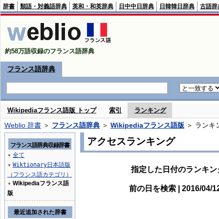
辞書
類語・対義語辞典
英和・和英辞典
日中中日辞典
日韓韓日辞典
古語辞
約58万語収録のフランス語辞典
フランス語辞典
Wikipediaフランス語版 トップ
索引
ランキング
Weblio 辞書
＞
フランス語辞典
＞
Wikipediaフランス語版
＞ ランキ
アクセスランキング
フランス語辞典収録辞書
全て
▼
Wiktionary日本語版
▼
指定した日付のランキン
（フランス語カテゴリ）
Wikipediaフランス語
▼
前の日を検索 | 2016/04/
版
最近追加された辞書