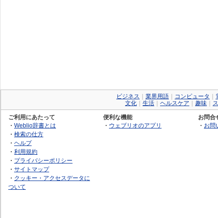
ビジネス
｜
業界用語
｜
コンピュータ
｜
文化
｜
生活
｜
ヘルスケア
｜
趣味
｜
ご利用にあたって
便利な機能
お問合
・
Weblio辞書とは
・
ウェブリオのアプリ
・
お問
・
検索の仕方
・
ヘルプ
・
利用規約
・
プライバシーポリシー
・
サイトマップ
・
クッキー・アクセスデータに
ついて