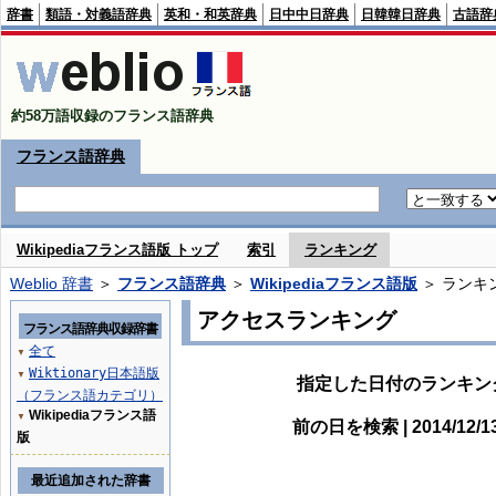
辞書
類語・対義語辞典
英和・和英辞典
日中中日辞典
日韓韓日辞典
古語辞
約58万語収録のフランス語辞典
フランス語辞典
Wikipediaフランス語版 トップ
索引
ランキング
Weblio 辞書
＞
フランス語辞典
＞
Wikipediaフランス語版
＞ ランキ
アクセスランキング
フランス語辞典収録辞書
全て
▼
Wiktionary日本語版
▼
指定した日付のランキン
（フランス語カテゴリ）
Wikipediaフランス語
▼
前の日を検索 | 2014/12/
版
最近追加された辞書