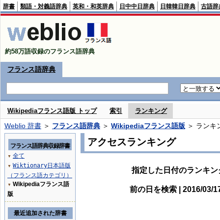
辞書
類語・対義語辞典
英和・和英辞典
日中中日辞典
日韓韓日辞典
古語辞
約58万語収録のフランス語辞典
フランス語辞典
Wikipediaフランス語版 トップ
索引
ランキング
Weblio 辞書
＞
フランス語辞典
＞
Wikipediaフランス語版
＞ ランキ
アクセスランキング
フランス語辞典収録辞書
全て
▼
Wiktionary日本語版
▼
指定した日付のランキン
（フランス語カテゴリ）
Wikipediaフランス語
▼
前の日を検索 | 2016/03/
版
最近追加された辞書