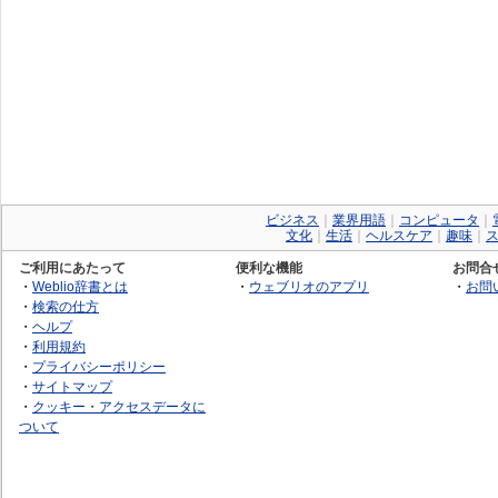
ビジネス
｜
業界用語
｜
コンピュータ
｜
文化
｜
生活
｜
ヘルスケア
｜
趣味
｜
ご利用にあたって
便利な機能
お問合
・
Weblio辞書とは
・
ウェブリオのアプリ
・
お問
・
検索の仕方
・
ヘルプ
・
利用規約
・
プライバシーポリシー
・
サイトマップ
・
クッキー・アクセスデータに
ついて