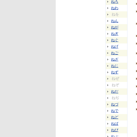
ねろ
ねわ
ねを
ねん
ねが
ねぎ
ねぐ
ねげ
ねご
ねざ
ねじ
ねず
ねぜ
ねぞ
ねだ
ねぢ
ねづ
ねで
ねど
ねば
ねび
ねぶ