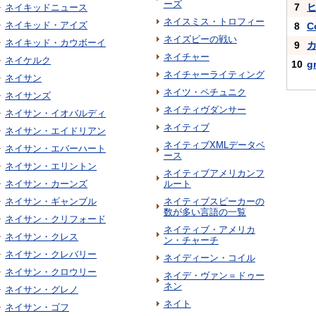
ーズ
7
ネイキッドニュース
ネイスミス・トロフィー
ネイキッド・アイズ
8
C
ネイズビーの戦い
ネイキッド・カウボーイ
9
ネイチャー
ネイケルク
10
g
ネイチャーライティング
ネイサン
ネイツ・ペチュニク
ネイサンズ
ネイティヴダンサー
ネイサン・イオバルディ
ネイティブ
ネイサン・エイドリアン
ネイティブXMLデータベ
ネイサン・エバーハート
ース
ネイサン・エリントン
ネイティブアメリカンフ
ネイサン・カーンズ
ルート
ネイサン・ギャンブル
ネイティブスピーカーの
数が多い言語の一覧
ネイサン・クリフォード
ネイティブ・アメリカ
ネイサン・クレス
ン・チャーチ
ネイサン・クレバリー
ネイディーン・コイル
ネイサン・クロウリー
ネイデ・ヴァン＝ドゥー
ネン
ネイサン・グレノ
ネイト
ネイサン・ゴフ