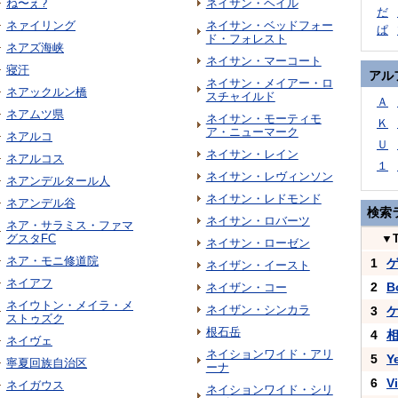
ね〜え?
ネイサン・ヘイル
だ
ネァイリング
ネイサン・ベッドフォー
ぱ
ド・フォレスト
ネアズ海峡
ネイサン・マーコート
寝汗
アル
ネイサン・メイアー・ロ
ネアックルン橋
スチャイルド
Ａ
ネアムツ県
ネイサン・モーティモ
Ｋ
ア・ニューマーク
ネアルコ
Ｕ
ネイサン・レイン
ネアルコス
１
ネイサン・レヴィンソン
ネアンデルタール人
ネイサン・レドモンド
ネアンデル谷
検索
ネイサン・ロバーツ
ネア・サラミス・ファマ
グスタFC
▼
ネイサン・ローゼン
ネア・モニ修道院
1
ネイザン・イースト
ネイアフ
2
B
ネイザン・コー
ネイウトン・メイラ・メ
ネイザン・シンカラ
3
ストゥズク
根石岳
4
ネイヴェ
ネイションワイド・アリ
5
Y
寧夏回族自治区
ーナ
6
V
ネイガウス
ネイションワイド・シリ