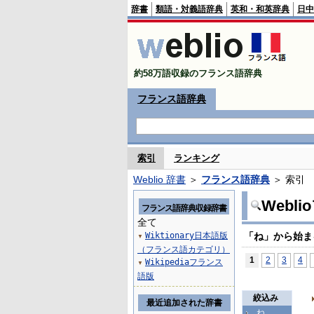
辞書
類語・対義語辞典
英和・和英辞典
日中
約58万語収録のフランス語辞典
フランス語辞典
索引
ランキング
Weblio 辞書
＞
フランス語辞典
＞ 索引
Webl
フランス語辞典収録辞書
全て
Wiktionary日本語版
「ね」から始ま
▼
（フランス語カテゴリ）
1
2
3
4
Wikipediaフランス
▼
語版
絞込み
最近追加された辞書
ね