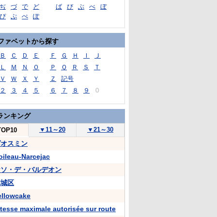
ぢ
づ
で
ど
ば
び
ぶ
べ
ぼ
ぴ
ぷ
ぺ
ぽ
ファベットから探す
Ｂ
Ｃ
Ｄ
Ｅ
Ｆ
Ｇ
Ｈ
Ｉ
Ｊ
Ｌ
Ｍ
Ｎ
Ｏ
Ｐ
Ｑ
Ｒ
Ｓ
Ｔ
Ｖ
Ｗ
Ｘ
Ｙ
Ｚ
記号
２
３
４
５
６
７
８
９
０
ランキング
▼
11～20
▼
21～30
TOP10
ゲオスミン
oileau-Narcejac
ケソ・デ・バルデオン
相城区
ellowcake
itesse maximale autorisée sur route