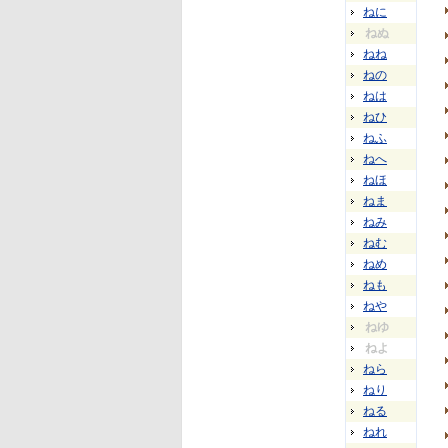
ねに
ねぬ
ねね
ねの
ねは
ねひ
ねふ
ねへ
ねほ
ねま
ねみ
ねむ
ねめ
ねも
ねや
ねゆ
ねよ
ねら
ねり
ねる
ねれ