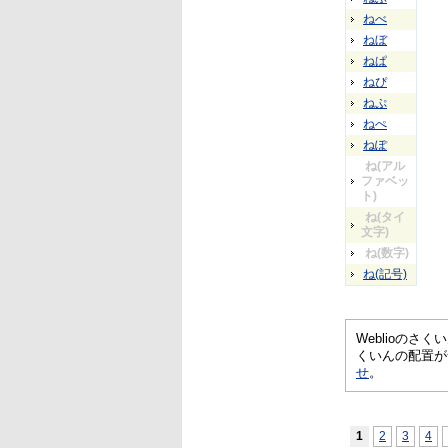
ねべ
ねぼ
ねぱ
ねぴ
ねぷ
ねぺ
ねぽ
ね(アル
ファベッ
ト)
ね(タイ
文字)
ね(数字)
ね(記号)
Weblioの
くいんの配置が
せ
。
1
2
3
4