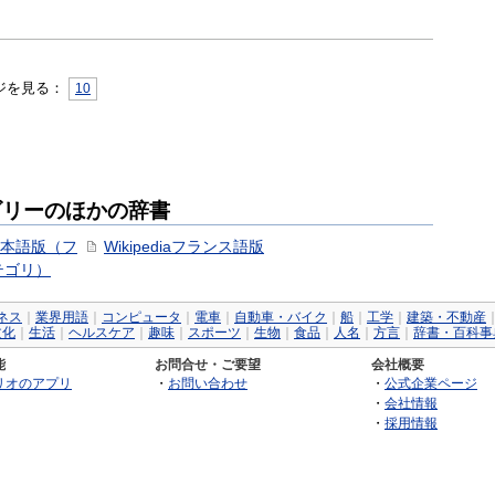
ジを見る：
10
ゴリーのほかの辞書
ry日本語版（フ
Wikipediaフランス語版
テゴリ）
ネス
｜
業界用語
｜
コンピュータ
｜
電車
｜
自動車・バイク
｜
船
｜
工学
｜
建築・不動産
文化
｜
生活
｜
ヘルスケア
｜
趣味
｜
スポーツ
｜
生物
｜
食品
｜
人名
｜
方言
｜
辞書・百科事
能
お問合せ・ご要望
会社概要
リオのアプリ
・
お問い合わせ
・
公式企業ページ
・
会社情報
・
採用情報