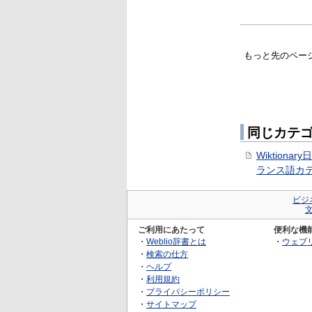
もっと先のペー
同じカテ
Wiktiona
ランス語カ
ビジ
ご利用にあたって
便利な機
・
Weblio辞書とは
・
ウェブ
・
検索の仕方
・
ヘルプ
・
利用規約
・
プライバシーポリシー
・
サイトマップ