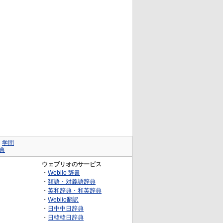
｜
学問
典
ウェブリオのサービス
・
Weblio 辞書
・
類語・対義語辞典
・
英和辞典・和英辞典
・
Weblio翻訳
・
日中中日辞典
・
日韓韓日辞典