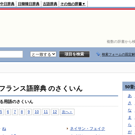
中日辞典
日韓韓日辞典
古語辞典
その他の辞書▼
複数の辞書から検
検索フォームの固定解
50
ioフランス語辞典 のさくいん
あ
る用語のさくいん
さ
な
5
6
7
8
9
10
11
12
次へ＞
ま
ら
ね
ネイサン・フェイク
が