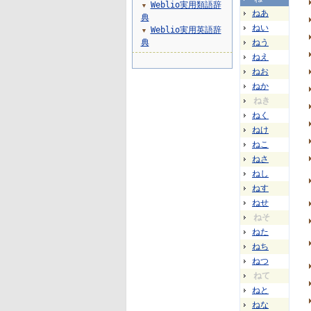
Weblio実用類語辞
▼
ねあ
典
ねい
Weblio実用英語辞
▼
典
ねう
ねえ
ねお
ねか
ねき
ねく
ねけ
ねこ
ねさ
ねし
ねす
ねせ
ねそ
ねた
ねち
ねつ
ねて
ねと
ねな