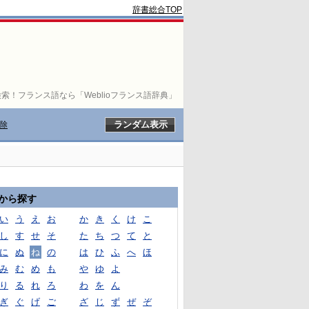
辞書総合TOP
索！フランス語なら「Weblioフランス語辞典」
除
音から探す
い
う
え
お
か
き
く
け
こ
し
す
せ
そ
た
ち
つ
て
と
に
ぬ
ね
の
は
ひ
ふ
へ
ほ
み
む
め
も
や
ゆ
よ
り
る
れ
ろ
わ
を
ん
ぎ
ぐ
げ
ご
ざ
じ
ず
ぜ
ぞ