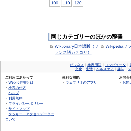
100
110
120
同じカテゴリーのほかの辞書
Wiktionary日本語版（フ
Wikipedia
ランス語カテゴリ）
ビジネス
｜
業界用語
｜
コンピュータ
｜
文化
｜
生活
｜
ヘルスケア
｜
趣味
｜
ご利用にあたって
便利な機能
お問合
・
Weblio辞書とは
・
ウェブリオのアプリ
・
お問
・
検索の仕方
・
ヘルプ
・
利用規約
・
プライバシーポリシー
・
サイトマップ
・
クッキー・アクセスデータに
ついて