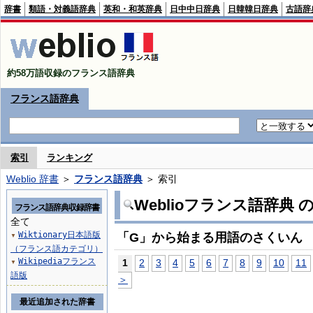
辞書
類語・対義語辞典
英和・和英辞典
日中中日辞典
日韓韓日辞典
古語辞
約58万語収録のフランス語辞典
フランス語辞典
索引
ランキング
Weblio 辞書
＞
フランス語辞典
＞ 索引
Weblioフランス語辞典
フランス語辞典収録辞書
全て
Wiktionary日本語版
「G」から始まる用語のさくいん
▼
（フランス語カテゴリ）
Wikipediaフランス
1
2
3
4
5
6
7
8
9
10
11
▼
語版
＞
最近追加された辞書