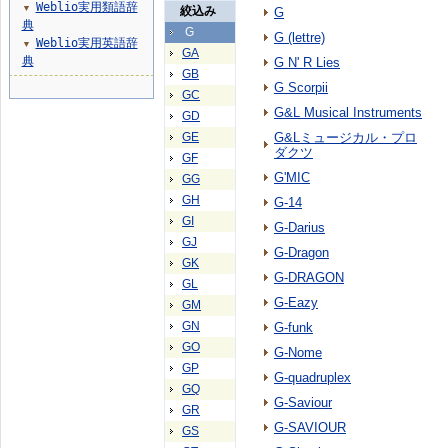
Weblio実用類語辞
▼
絞込み
G
典
G
G (lettre)
Weblio実用英語辞
▼
GA
典
G N' R Lies
GB
G Scorpii
GC
G&L Musical Instruments
GD
GE
G&Lミュージカル・プロ
ダクツ
GF
G'MIC
GG
GH
G-14
GI
G-Darius
GJ
G-Dragon
GK
G-DRAGON
GL
G-Eazy
GM
GN
G-funk
GO
G-Nome
GP
G-quadruplex
GQ
G-Saviour
GR
G-SAVIOUR
GS