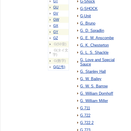
GT
G-Shock
GU
G-SHOCK
GV
G-Unit
GW
G. Bruno
GX
G. D. Spradlin
GY
G. E. M. Anscombe
GZ
G(50音)
G. K. Chesterton
G(タイ文
G. L. S. Shackle
字)
G. Love and Special
G(数字)
Sauce
G(記号)
G. Stanley Hall
G. W. Bailey
G. W. S. Barrow
G. William Domhoff
G. William Miller
G.711
G.722
G.722.2
G.723