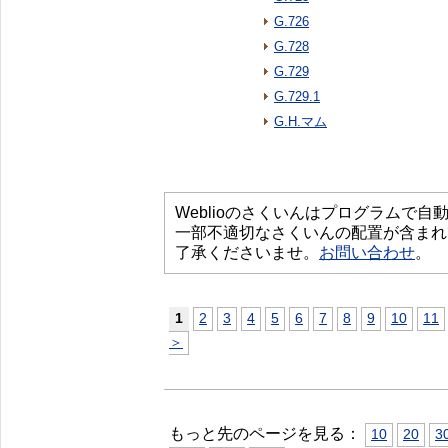
G.726
G.728
G.729
G.729.1
G.H.マム
Weblioのさくいんはプログラムで
一部不適切なさくいんの配置が含まれ
了承くださいませ。
お問い合わせ
。
1
2
3
4
5
6
7
8
9
10
11
＞
もっと先のページを見る：
10
20
3