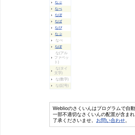
なぶ
なべ
なぼ
なぱ
なぴ
なぷ
なぺ
なぽ
な(アル
ファベッ
ト)
な(タイ
文字)
な(数字)
な(記号)
Weblioのさくいんはプログラムで
一部不適切なさくいんの配置が含まれ
了承くださいませ。
お問い合わせ
。