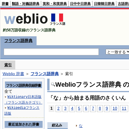
辞書
類語・対義語辞典
英和・和英辞典
日中中日辞典
日韓韓日辞典
古語辞
約58万語収録のフランス語辞典
フランス語辞典
索引
Weblio 辞書
＞
フランス語辞典
＞ 索引
Weblioフランス語辞典
フランス語辞典収録辞書
全て
Wiktionary日本語版
「な」から始まる用語のさくいん
▼
（フランス語カテゴリ）
Wikipediaフランス
1
2
3
4
5
6
7
8
9
10
11
▼
語版
最近追加された辞書
絞込み
な