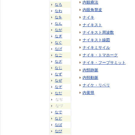
内観療法
なろ
内眼角贅皮
なわ
なを
ナイキ
なん
ナイキスト
なが
ナイキスト周波数
なぎ
ナイキスト線図
なぐ
ナイキミサイル
なげ
ナイキ・トマホーク
なご
なざ
ナイキ・フープサミット
なじ
内頸静脈
なず
内頸動脈
なぜ
ナイケ・リベリ
なぞ
内黄県
なだ
なぢ
なづ
なで
など
なば
なび