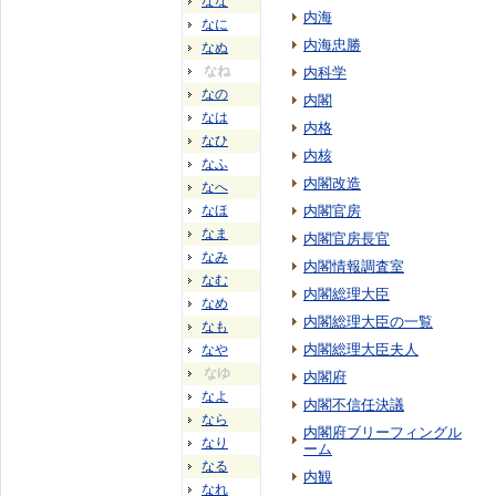
なな
内海
なに
内海忠勝
なぬ
なね
内科学
なの
内閣
なは
内格
なひ
内核
なふ
内閣改造
なへ
なほ
内閣官房
なま
内閣官房長官
なみ
内閣情報調査室
なむ
内閣総理大臣
なめ
内閣総理大臣の一覧
なも
内閣総理大臣夫人
なや
なゆ
内閣府
なよ
内閣不信任決議
なら
内閣府ブリーフィングル
なり
ーム
なる
内観
なれ