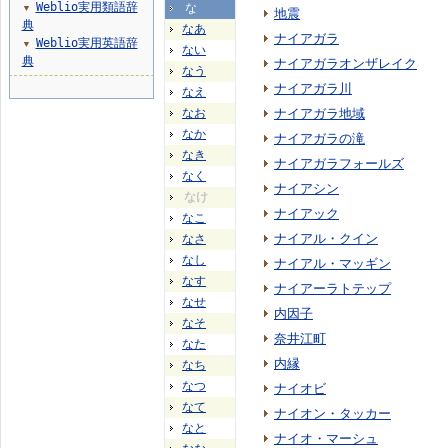
Weblio実用類語辞
な
▼
地震
典
なあ
ナイアガラ
Weblio実用英語辞
▼
ない
典
ナイアガラオンザレイク
なう
ナイアガラ川
なえ
なお
ナイアガラ地域
なか
ナイアガラの滝
なき
ナイアガラフォールズ
なく
ナイアシン
なけ
ナイアック
なこ
ナイアル・クイン
なさ
なし
ナイアル・マッギン
なす
ナイアーラトテップ
なせ
内因子
なそ
奈井江町
なた
内縁
なち
なつ
ナイオビ
なて
ナイオン・タッカー
なと
ナイオ・マーシュ