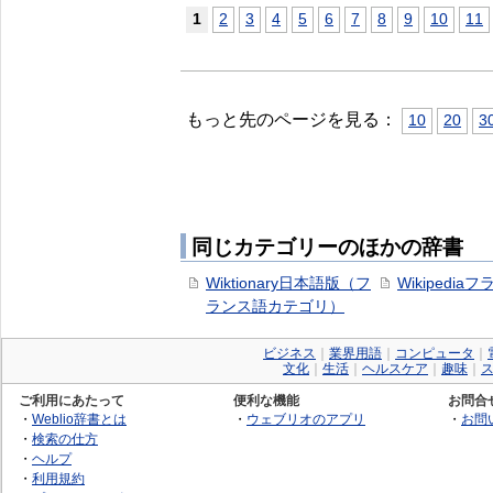
1
2
3
4
5
6
7
8
9
10
11
もっと先のページを見る：
10
20
3
同じカテゴリーのほかの辞書
Wiktionary日本語版（フ
Wikipedia
ランス語カテゴリ）
ビジネス
｜
業界用語
｜
コンピュータ
｜
文化
｜
生活
｜
ヘルスケア
｜
趣味
｜
ご利用にあたって
便利な機能
お問合
・
Weblio辞書とは
・
ウェブリオのアプリ
・
お問
・
検索の仕方
・
ヘルプ
・
利用規約