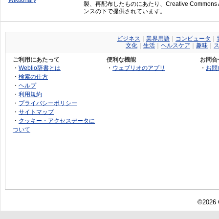
Wiktionary
製、再配布したものにあたり、Creative Commons Attrib
ンスの下で提供されています。
ビジネス
｜
業界用語
｜
コンピュータ
｜
文化
｜
生活
｜
ヘルスケア
｜
趣味
｜
ご利用にあたって
便利な機能
お問合
・
Weblio辞書とは
・
ウェブリオのアプリ
・
お問
・
検索の仕方
・
ヘルプ
・
利用規約
・
プライバシーポリシー
・
サイトマップ
・
クッキー・アクセスデータに
ついて
©2026 