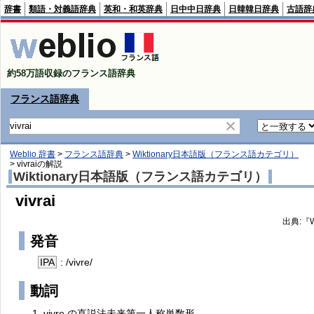
辞書
類語・対義語辞典
英和・和英辞典
日中中日辞典
日韓韓日辞典
古語辞
約58万語収録のフランス語辞典
フランス語辞典
Weblio 辞書
>
フランス語辞典
>
Wiktionary日本語版（フランス語カテゴリ）
>
vivrai
の解説
Wiktionary日本語版（フランス語カテゴリ）
vivrai
出典:『Wi
発音
IPA
: /vivre/
動詞
vivre
の
直説法
未来
第一
人称
単数形。