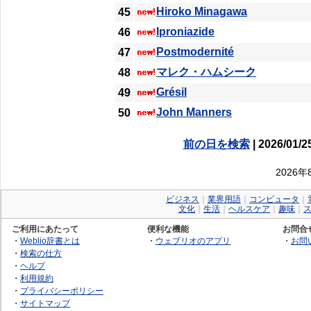
Hiroko Minagawa
45
Iproniazide
46
Postmodernité
47
マレク・ハムシーク
48
Grésil
49
John Manners
50
前の日を検索
| 2026/01/2
2026
ビジネス
｜
業界用語
｜
コンピュータ
｜
文化
｜
生活
｜
ヘルスケア
｜
趣味
｜
ご利用にあたって
便利な機能
お問合
・
Weblio辞書とは
・
ウェブリオのアプリ
・
お問
・
検索の仕方
・
ヘルプ
・
利用規約
・
プライバシーポリシー
・
サイトマップ