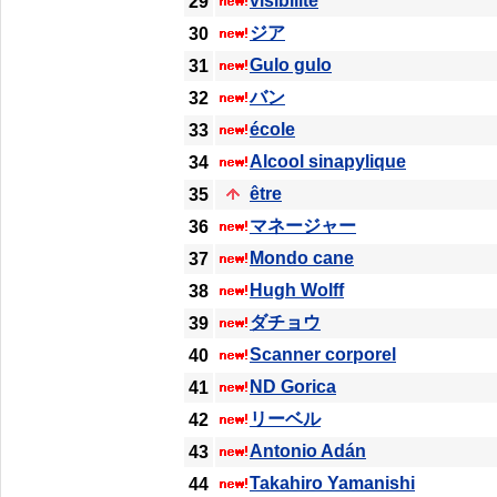
visibilité
29
ジア
30
Gulo gulo
31
バン
32
école
33
Alcool sinapylique
34
être
35
マネージャー
36
Mondo cane
37
Hugh Wolff
38
ダチョウ
39
Scanner corporel
40
ND Gorica
41
リーベル
42
Antonio Adán
43
Takahiro Yamanishi
44