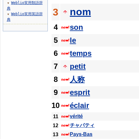
Weblio実用類語辞
▼
典
nom
3
Weblio実用英語辞
▼
典
4
son
5
le
6
temps
7
petit
8
人称
9
esprit
10
éclair
vérité
11
チャパティ
12
Pays-Bas
13