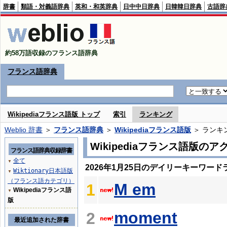
辞書
類語・対義語辞典
英和・和英辞典
日中中日辞典
日韓韓日辞典
古語辞
約58万語収録のフランス語辞典
フランス語辞典
Wikipediaフランス語版 トップ
索引
ランキング
Weblio 辞書
＞
フランス語辞典
＞
Wikipediaフランス語版
＞ ランキ
Wikipediaフランス語版の
フランス語辞典収録辞書
全て
▼
2026年1月25日のデイリーキーワード
Wiktionary日本語版
▼
（フランス語カテゴリ）
M em
1
Wikipediaフランス語
▼
版
moment
2
最近追加された辞書