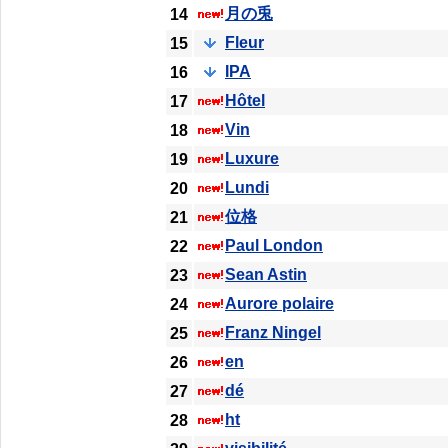
月の兎
14
Fleur
15
IPA
16
Hôtel
17
Vin
18
Luxure
19
Lundi
20
位格
21
Paul London
22
Sean Astin
23
Aurore polaire
24
Franz Ningel
25
en
26
dé
27
ht
28