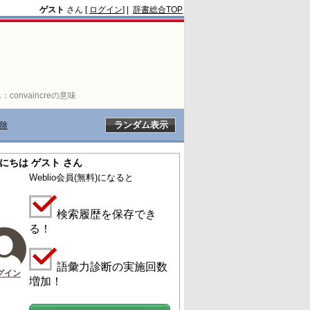
ゲスト
さん [
ログイン
] |
辞書総合TOP
典：
convaincreの意味
除
にちは ゲスト さん
Weblio会員
(無料)
になると
検索履歴を保存でき
る！
語彙力診断の実施回数
グイン
増加！