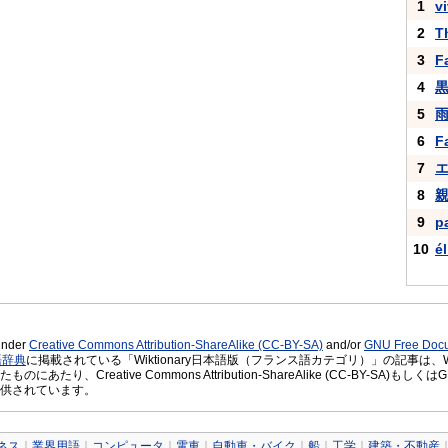
1
v
2
T
3
F
4
5
雨 
6
F
7
8
9
p
10
é
 under
Creative Commons Attribution-ShareAlike (CC-BY-SA)
and/or
GNU Free Docu
語辞典
に掲載されている「Wiktionary日本語版（フランス語カテゴリ）」の記事は、Wikt
あたり、Creative Commons Attribution-ShareAlike (CC-BY-SA)もしくはGNU
供されています。
ネス
｜
業界用語
｜
コンピュータ
｜
電車
｜
自動車・バイク
｜
船
｜
工学
｜
建築・不動産