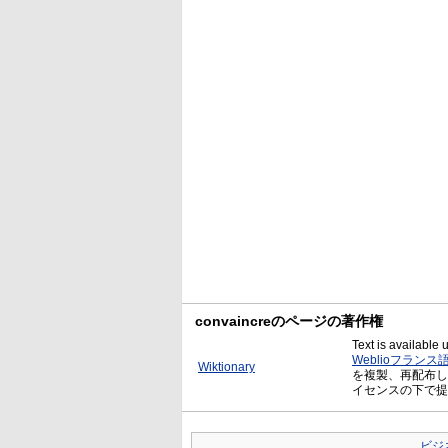
convaincreのページの著作権
Text is available
Weblioフランス
Wiktionary
を複製、再配布したものに
イセンスの下で提
ビジ