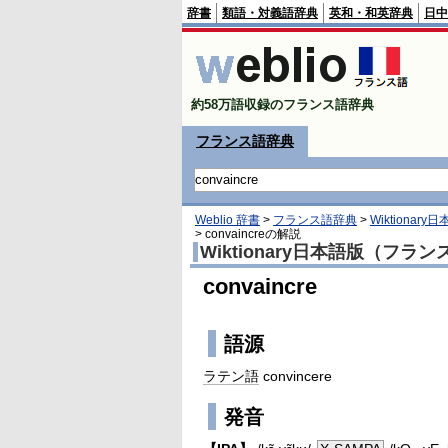
辞書
類語・対義語辞典
英和・和英辞典
日中
約58万語収録のフランス語辞典
フランス語辞典
Weblio 辞書
>
フランス語辞典
>
Wiktiona
>
convaincre
の解説
Wiktionary日本語版（フラ
convaincre
語源
ラテン語
convincere
発音