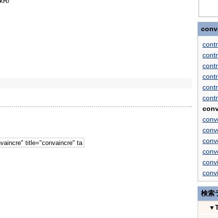
kR/
con
contr
contr
contr
contr
contr
contr
conv
conv
conv
conv
conv
convi
convi
検索
▼