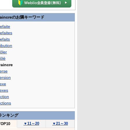
vaincreのお隣キーワード
efaite
efaites
efaits
ibution
ôler
ôlé
aincre
erse
ersion
exe
exes
ction
ctions
ランキング
▼
11～20
▼
21～30
TOP10