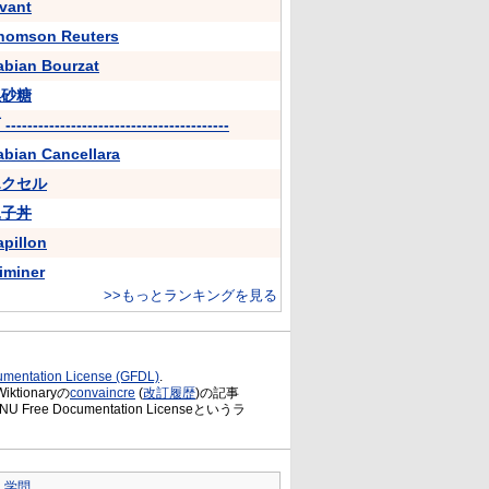
ivant
homson Reuters
abian Bourzat
黒砂糖
-----------------------------------------
abian Cancellara
エクセル
親子丼
apillon
liminer
>>もっとランキングを見る
mentation License (GFDL)
.
ionaryの
convaincre
(
改訂履歴
)の記事
 Free Documentation Licenseというラ
｜
学問