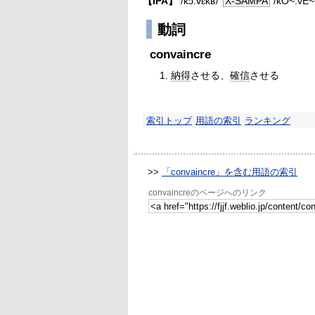
【IPA】
/kɔ̃.vɛ̃kʁ/
X-SAMPA
/kO~.vE~
動詞
convaincre
納得
させる、
確信
させる
索引トップ
用語の索引
ランキング
>>
「convaincre」を含む用語の索引
convaincreのページへのリンク