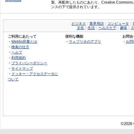
Wikipedia
製、再配布したものにあたり、Creative Commons Attrib
ンスの下で提供されています。
ビジネス
｜
業界用語
｜
コンピュータ
｜
文化
｜
生活
｜
ヘルスケア
｜
趣味
｜
ご利用にあたって
便利な機能
お問合
・
Weblio辞書とは
・
ウェブリオのアプリ
・
お問
・
検索の仕方
・
ヘルプ
・
利用規約
・
プライバシーポリシー
・
サイトマップ
・
クッキー・アクセスデータに
ついて
©2026 