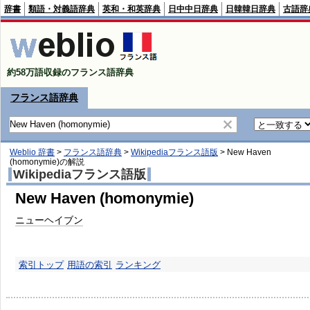
辞書
類語・対義語辞典
英和・和英辞典
日中中日辞典
日韓韓日辞典
古語辞
約58万語収録のフランス語辞典
フランス語辞典
Weblio 辞書
>
フランス語辞典
>
Wikipediaフランス語版
>
New Haven
(homonymie)
の解説
Wikipediaフランス語版
New Haven (homonymie)
ニューヘイブン
索引トップ
用語の索引
ランキング