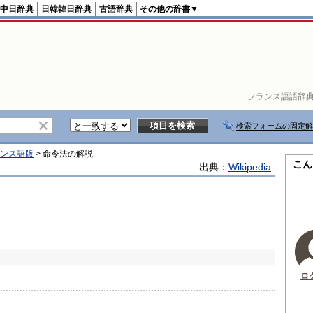
中日辞典
日韓韓日辞典
古語辞典
その他の辞書▼
フランス語語辞
検索フォームの固定解
フランス語版
>
命令法
の解説
こん
出典：
Wikipedia
ロ