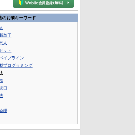
法のお隣キーワード
区
邪単于
恩人
セット
パイプライン
型プログラミング
法
権
祝日
法
論理