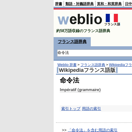
辞書
類語・対義語辞典
英和・和英辞典
日中
約58万語収録のフランス語辞典
フランス語辞典
Weblio 辞書
>
フランス語辞典
>
Wikipedia
Wikipediaフランス語版
命令法
Impératif (grammaire)
索引トップ
用語の索引
>>
「命令法」を含む用語の索引