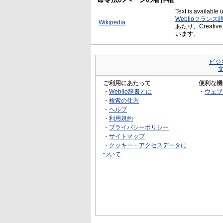
Text is available
Weblioフランス
Wikipedia
あたり、Creative
います。
ビジ
ご利用にあたって
便利な機
・
Weblio辞書とは
・
ウェブ
・
検索の仕方
・
ヘルプ
・
利用規約
・
プライバシーポリシー
・
サイトマップ
・
クッキー・アクセスデータに
ついて