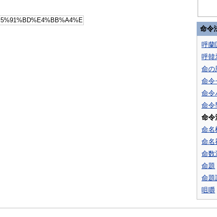
命令
呼蘭
呼韓
命の
命令
命令
命令
命令
命名
命名
命数
命題
命題
咀嚼