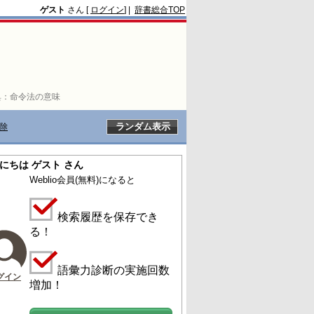
ゲスト
さん [
ログイン
] |
辞書総合TOP
典：
命令法の意味
除
にちは ゲスト さん
Weblio会員
(無料)
になると
検索履歴を保存でき
る！
語彙力診断の実施回数
グイン
増加！