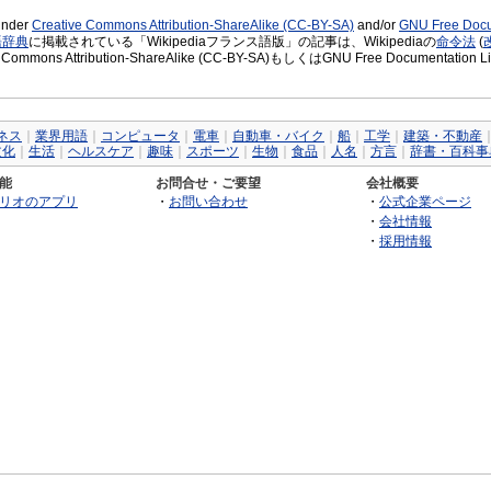
 under
Creative Commons Attribution-ShareAlike (CC-BY-SA)
and/or
GNU Free Docu
語辞典
に掲載されている「Wikipediaフランス語版」の記事は、Wikipediaの
命令法
(
 Commons Attribution-ShareAlike (CC-BY-SA)もしくはGNU Free Docume
ネス
｜
業界用語
｜
コンピュータ
｜
電車
｜
自動車・バイク
｜
船
｜
工学
｜
建築・不動産
文化
｜
生活
｜
ヘルスケア
｜
趣味
｜
スポーツ
｜
生物
｜
食品
｜
人名
｜
方言
｜
辞書・百科事
能
お問合せ・ご要望
会社概要
リオのアプリ
・
お問い合わせ
・
公式企業ページ
・
会社情報
・
採用情報