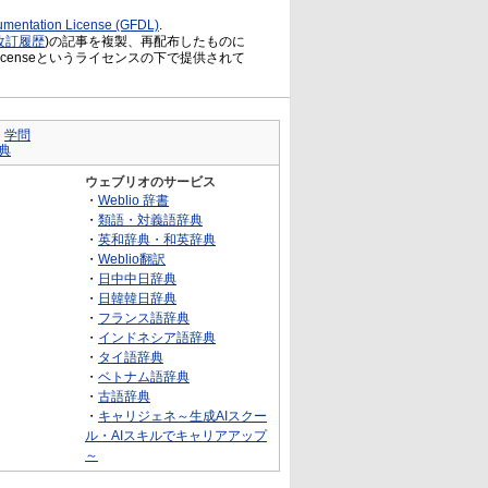
mentation License (GFDL)
.
改訂履歴
)の記事を複製、再配布したものに
ntation Licenseというライセンスの下で提供されて
｜
学問
典
ウェブリオのサービス
・
Weblio 辞書
・
類語・対義語辞典
・
英和辞典・和英辞典
・
Weblio翻訳
・
日中中日辞典
・
日韓韓日辞典
・
フランス語辞典
・
インドネシア語辞典
・
タイ語辞典
・
ベトナム語辞典
・
古語辞典
・
キャリジェネ～生成AIスクー
ル・AIスキルでキャリアアップ
～