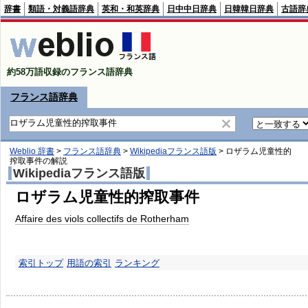
辞書
類語・対義語辞典
英和・和英辞典
日中中日辞典
日韓韓日辞典
古語辞
約58万語収録のフランス語辞典
フランス語辞典
Weblio 辞書
>
フランス語辞典
>
Wikipediaフランス語版
>
ロザラム児童性的
搾取事件
の解説
Wikipediaフランス語版
ロザラム児童性的搾取事件
Affaire des viols collectifs de Rotherham
索引トップ
用語の索引
ランキング