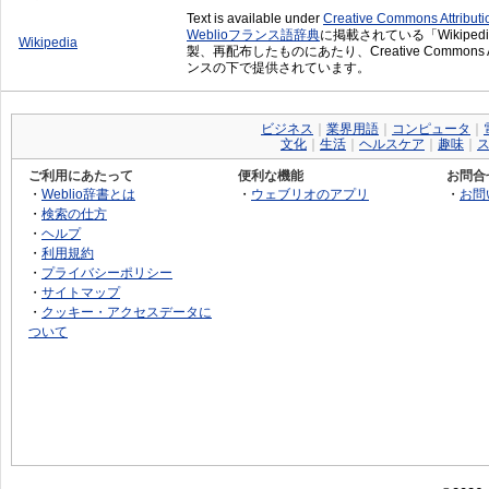
Text is available under
Creative Commons Attribut
Weblioフランス語辞典
に掲載されている「Wikiped
Wikipedia
製、再配布したものにあたり、Creative Commons Attrib
ンスの下で提供されています。
ビジネス
｜
業界用語
｜
コンピュータ
｜
文化
｜
生活
｜
ヘルスケア
｜
趣味
｜
ご利用にあたって
便利な機能
お問合
・
Weblio辞書とは
・
ウェブリオのアプリ
・
お問
・
検索の仕方
・
ヘルプ
・
利用規約
・
プライバシーポリシー
・
サイトマップ
・
クッキー・アクセスデータに
ついて